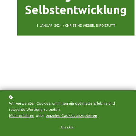
Selbstentwicklung
1 JANUAR, 2024 / CHRISTINE WEBER, BIRDIEPUTT
Auf die Plätze, fertig, los
Wir verwenden Cookies, um Ihnen ein optimales Erlebnis und
relevante Werbung zu bieten.
….
Mehr erfahren
oder
einzelne Cookies akzeptieren
.
Alles klar!