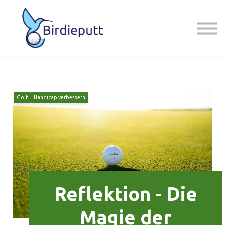
Golfreisen
Angebot
Über mich
Schreib mir
Golf
Handicap verbessern
Reflektion - Die
Magie der