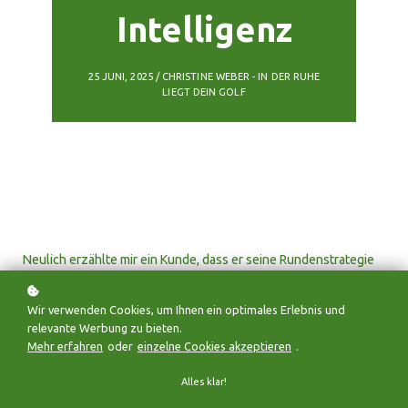
Intelligenz
25 JUNI, 2025 / CHRISTINE WEBER - IN DER RUHE
LIEGT DEIN GOLF
Neulich erzählte mir ein Kunde, dass er seine Rundenstrategie
für das nächste Golfturnier mithilfe einer App – also durch
Künstliche Intelligenz – berechnen lässt. Er war überrascht,
Wir verwenden Cookies, um Ihnen ein optimales Erlebnis und
dass die KI-Hilfe wenig Erfolg zeigte. Ich war nicht überrascht,
relevante Werbung zu bieten.
sondern schockiert.
Mehr erfahren
oder
einzelne Cookies akzeptieren
.
Stell dir vor: Du überlässt deine Schlagvorbereitung einer KI,
Alles klar!
stellst dich einfach an den Ball und schwingst. Kann das