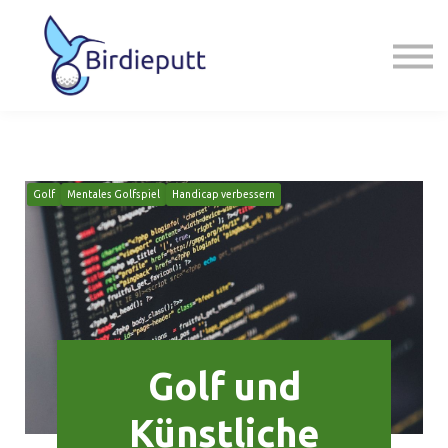
Golfreisen
Angebot
Über mich
Schreib mir
Golf
Mentales Golfspiel
Handicap verbessern
Golf und
Künstliche